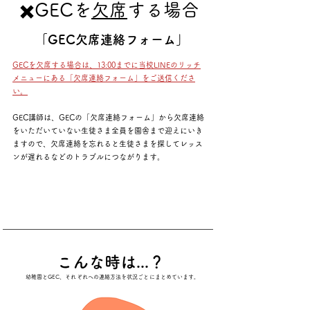
✖️GECを
欠席
する場合
​「GEC欠席連絡フォーム」
GECを欠席する場合は、13:00までに当校LINEのリッチ
メニューにある「欠席連絡フォーム」をご送信くださ
い。
GEC講師は、GECの「欠席連絡フォーム」から欠席連絡
をいただいていない生徒さま全員を園舎まで迎えにいき
ますので、欠席連絡を忘れると生徒さまを探してレッス
ンが遅れるなどのトラブルにつながります。
こんな時は...？
幼稚園とGEC、それぞれへの連絡方法を状況ごとにまとめています。