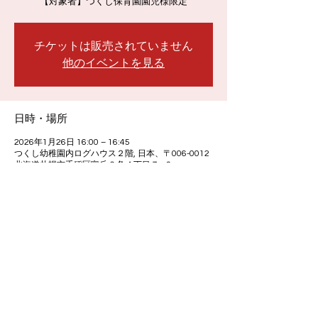
【対象者】つくし保育園園児様限定
チケットは販売されていません
他のイベントを見る
日時・場所
2026年1月26日 16:00 – 16:45
つくし幼稚園内ログハウス２階, 日本、〒006-0012
北海道札幌市手稲区富丘２条４丁目７−６
イベントについて
こちらの体験会はつくし保育園　園児様限定
です。
その他の幼稚園・小学校の方はお問合せより
ご連絡ください。